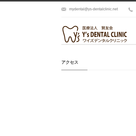
mydental@ys-dentalclinic.net
アクセス