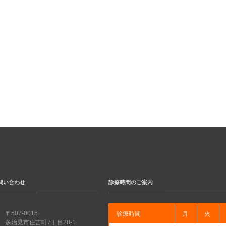
問い合わせ
診療時間のご案内
〒507-0015
診療時間
月
火
多治見市住吉町7丁目28-1