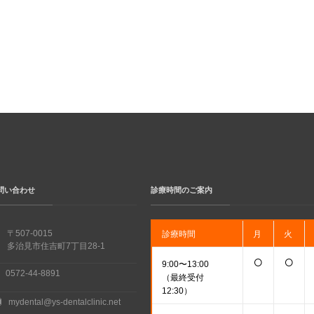
問い合わせ
診療時間のご案内
〒507-0015
診療時間
月
火
多治見市住吉町7丁目28-1
○
○
9:00〜13:00
0572-44-8891
（最終受付
12:30）
mydental@ys-dentalclinic.net