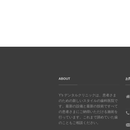
ABOUT
お
Y's デンタルクリニックは、患者さま
のための新しいスタイルの歯科医院で
す。最新の設備と最新の技術ですべて
の患者さまにご納得いただける施術を
行っています。これまで諦めていた歯
のこともご相談ください。