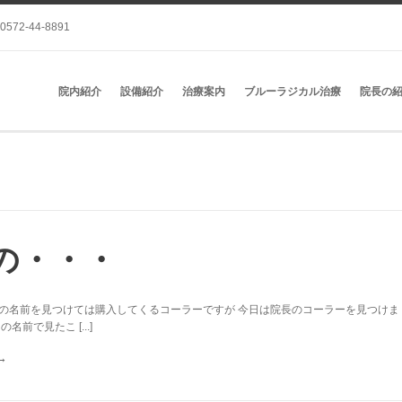
0572-44-8891
院内紹介
設備紹介
治療案内
ブルーラジカル治療
院長の
の・・・
の名前を見つけては購入してくるコーラーですが 今日は院長のコーラーを見つけま
名前で見たこ [...]