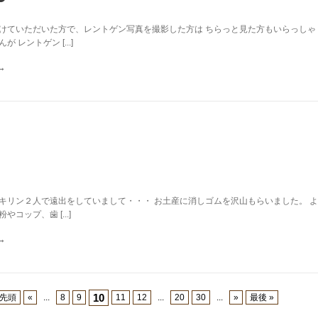
けていただいた方で、レントゲン写真を撮影した方は ちらっと見た方もいらっしゃ
 レントゲン [...]
キリン２人で遠出をしていまして・・・ お土産に消しゴムを沢山もらいました。 よ
コップ、歯 [...]
10
 先頭
«
...
8
9
11
12
...
20
30
...
»
最後 »