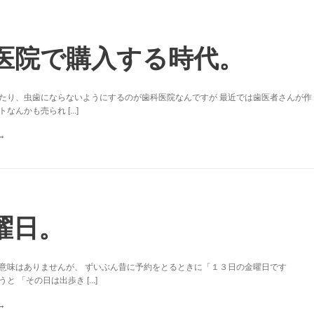
医院で購入する時代。
たり、虫歯にならないようにするのが歯科医院なんですが 最近では歯医者さんが作
んかも売られ [...]
曜日。
意味はありませんが、 ずいぶん昔に予約をとるときに「１３日の金曜日です
 「その日は出歩き [...]