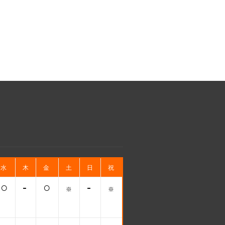
水
木
金
土
日
祝
○
-
○
-
※
※