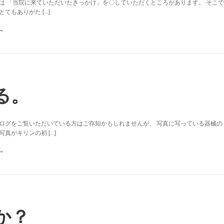
は 「当院に来ていただいたきっかけ」を〇していただくところがあります。 そこで
もありがた [...]
る。
ログをご覧いただいている方はご存知かもしれませんが、 写真に写っている器械の
がキリンの初 [...]
か？