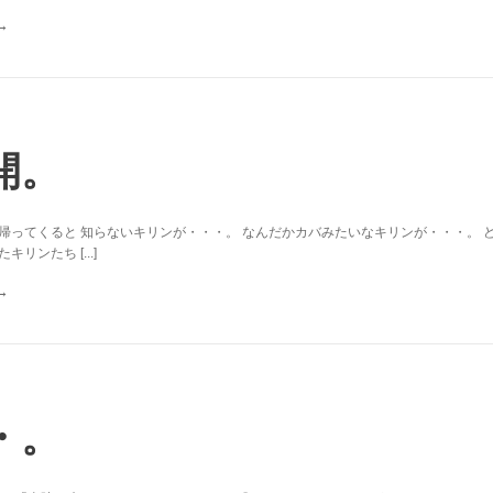
開。
帰ってくると 知らないキリンが・・・。 なんだかカバみたいなキリンが・・・。 
リンたち [...]
・。