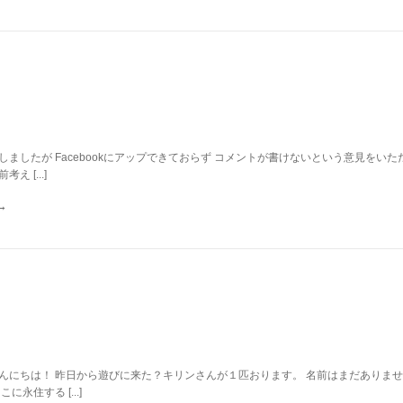
しましたが Facebookにアップできておらず コメントが書けないという意見をいた
え [...]
んにちは！ 昨日から遊びに来た？キリンさんが１匹おります。 名前はまだありませ
に永住する [...]