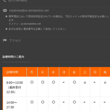
0572-44-8891
mydental@ys-dentalclinic.net
携帯電話において受信拒否設定されている場合は、下記ドメインの受信可能設定をお願いし
ます。
ドメイン：ys-dentalclinic.net
必ずお名前と電話番号を記載して送信してください。
アクセス
診療時間のご案内
診療時間
月
火
水
木
金
土
日
祝
○
○
○
-
○
-
9:00〜13:00
※
※
（最終受付
12:30）
○
○
○
-
○
-
-
-
14:00〜
17:30