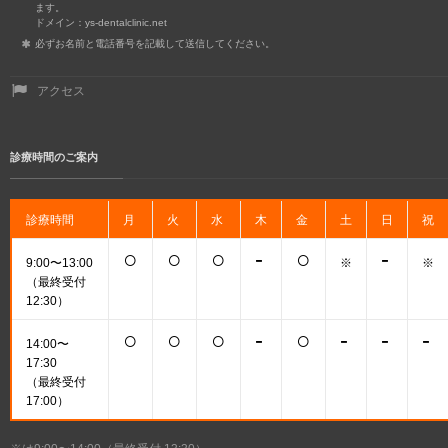
ます。
ドメイン：ys-dentalclinic.net
必ずお名前と電話番号を記載して送信してください。
アクセス
診療時間のご案内
診療時間
月
火
水
木
金
土
日
祝
○
○
○
-
○
-
9:00〜13:00
※
※
（最終受付
12:30）
○
○
○
-
○
-
-
-
14:00〜
17:30
（最終受付
17:00）