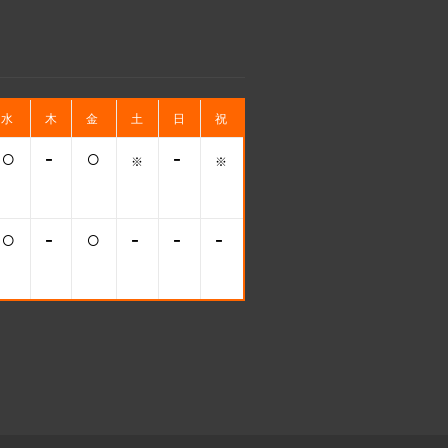
水
木
金
土
日
祝
○
-
○
-
※
※
○
-
○
-
-
-