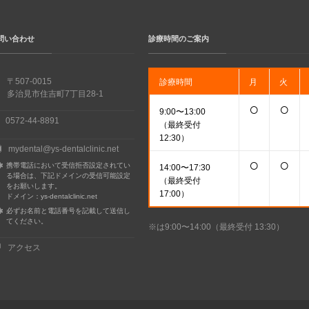
問い合わせ
診療時間のご案内
〒507-0015
診療時間
月
火
多治見市住吉町7丁目28-1
○
○
9:00〜13:00
0572-44-8891
（最終受付
12:30）
mydental@ys-dentalclinic.net
○
○
携帯電話において受信拒否設定されてい
14:00〜17:30
る場合は、下記ドメインの受信可能設定
（最終受付
をお願いします。
17:00）
ドメイン：ys-dentalclinic.net
必ずお名前と電話番号を記載して送信し
てください。
※は9:00〜14:00（最終受付 13:30）
アクセス