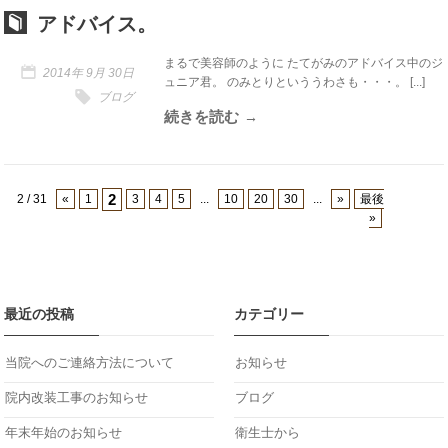
アドバイス。
まるで美容師のように たてがみのアドバイス中のジ
2014年 9月 30日
ュニア君。 のみとりといううわさも・・・。 [...]
ブログ
続きを読む
2
2 / 31
«
1
3
4
5
...
10
20
30
...
»
最後
»
最近の投稿
カテゴリー
当院へのご連絡方法について
お知らせ
院内改装工事のお知らせ
ブログ
年末年始のお知らせ
衛生士から